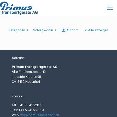
Kategorien
Schlagwörter
Autor
Alle anzeigen
Adresse
Primus Transportgeräte AG
Alte Zürcherstrasse 42
Industrie Klosterrüti
CH-5432 Neuenhof
Kontakt
Tel.: +41 56 416 20 10
Fax: +41 56 416 20 19
Web:
www.primus-neuenhof.ch